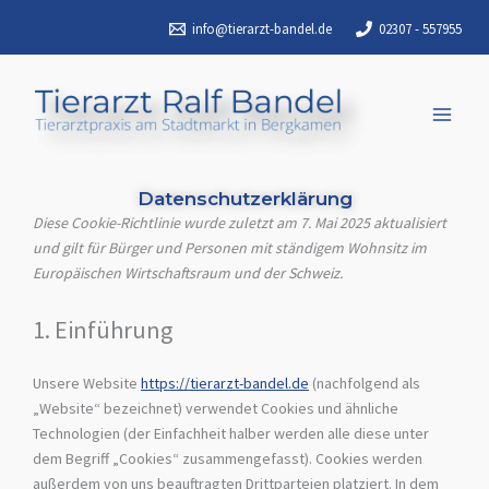
Zum
info@tierarzt-bandel.de
02307 - 557955
Inhalt
springen
Datenschutzerklärung
Consent
Consent
Consent
Consent
Consent
Consent
Consent
Consent
Statistiken
Marketing
Diese Cookie-Richtlinie wurde zuletzt am 7. Mai 2025 aktualisiert
to
to
to
to
to
to
to
to
und gilt für Bürger und Personen mit ständigem Wohnsitz im
service
service
service
service
service
service
service
service
Europäischen Wirtschaftsraum und der Schweiz.
elementor
wordpress
google-
google-
complianz
google-
google-
verschiedenes
fonts
maps
analytics
site-
1. Einführung
kit
Unsere Website
https://tierarzt-bandel.de
(nachfolgend als
„Website“ bezeichnet) verwendet Cookies und ähnliche
Technologien (der Einfachheit halber werden alle diese unter
dem Begriff „Cookies“ zusammengefasst). Cookies werden
außerdem von uns beauftragten Drittparteien platziert. In dem